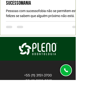
Sucessomania
Pessoas com sucessofobia não se permitem estar
felizes se sabem que alguém próximo não está.
Sabotam sua própria felicidade para não...
+55 (11) 3151-3700
+55 (11) 3129-8919
+55 (11) 99805-6748
- Comercial
+55 (11) 91470-2774 - Financeiro