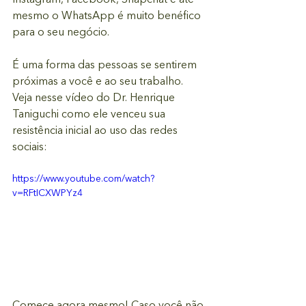
Instagram, Facebook, Snapchat e até 
mesmo o WhatsApp é muito benéfico 
para o seu negócio.
É uma forma das pessoas se sentirem 
próximas a você e ao seu trabalho. 
Veja nesse vídeo do Dr. Henrique 
Taniguchi como ele venceu sua 
resistência inicial ao uso das redes 
sociais:
https://www.youtube.com/watch?
v=RFtICXWPYz4
Comece agora mesmo! Caso você não 